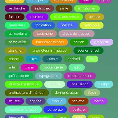
recherche
industriel
santé
immobilier
fashion
musique
relations presse
peintre
réalisateur
formation
médical
radiologie
alimentaire
boucherie
studio de création
association
bandes dessinées
édition
graphiste
designer
promoteur immobilier
événementiel
chanel
luxe
viticole
android
ios
arte
china
boulangerie
radio
prêt-à-porter
typographie
rapport annuel
directeur artistique
culturel
localisation
design
architecture d'intérieur
demonstrateur
flash
musée
agence
mobile
tablette
borne
nouvelle narration
corporate
coiffure
hôtellerie
cosmetics
jeux
télé
sport