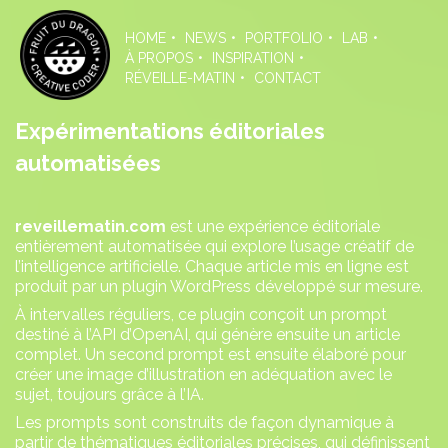
Skip
to
HOME
NEWS
PORTFOLIO
LAB
the
À PROPOS
INSPIRATION
content
RÉVEILLE-MATIN
CONTACT
Expérimentations éditoriales
automatisées
reveillematin.com
est une expérience éditoriale
entièrement automatisée qui explore l’usage créatif de
l’intelligence artificielle. Chaque article mis en ligne est
produit par un plugin WordPress développé sur mesure.
À intervalles réguliers, ce plugin conçoit un prompt
destiné à l’API d’OpenAI, qui génère ensuite un article
complet. Un second prompt est ensuite élaboré pour
créer une image d’illustration en adéquation avec le
sujet, toujours grâce à l’IA.
Les prompts sont construits de façon dynamique à
partir de thématiques éditoriales précises, qui définissent