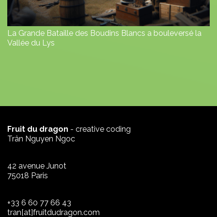
La Grande Bataille des Boudins Blancs a bouleversé la
Vallée du Lys
Fruit du dragon
- creative coding
Trân Nguyen Ngoc
42 avenue Junot
75018 Paris
+33 6 60 77 66 43
tran[at]fruitdudragon.com