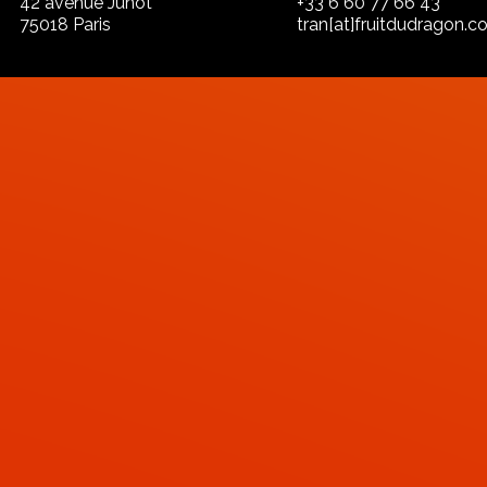
42 avenue Junot
+33 6 60 77 66 43
75018 Paris
tran[at]fruitdudragon.