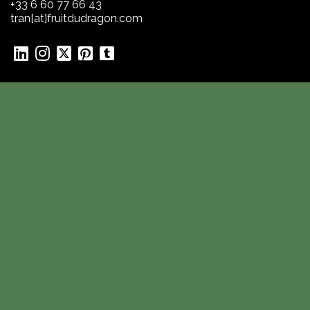
+33 6 60 77 66 43
tran[at]fruitdudragon.com