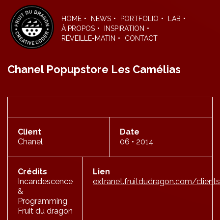
Skip
to
HOME
NEWS
PORTFOLIO
LAB
the
À PROPOS
INSPIRATION
content
RÉVEILLE-MATIN
CONTACT
Chanel Popupstore Les Camélias
Client
Date
Chanel
06 • 2014
Crédits
Lien
Incandescence
extranet.fruitdudragon.com/clie
&
Programming
Fruit du dragon