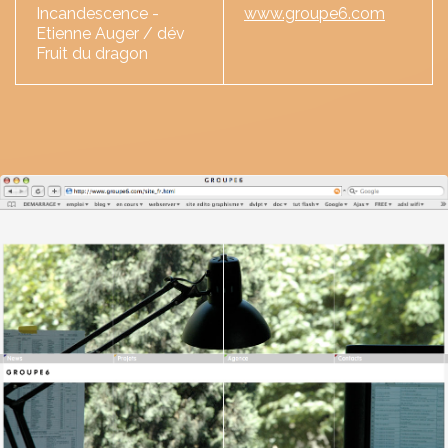
Incandescence -
www.groupe6.com
Etienne Auger / dév
Fruit du dragon