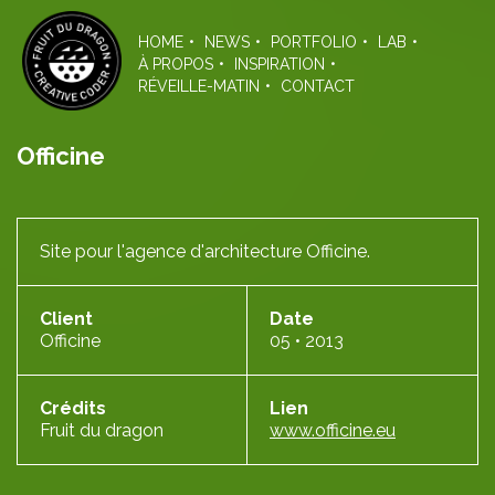
Skip
to
HOME
NEWS
PORTFOLIO
LAB
the
À PROPOS
INSPIRATION
content
RÉVEILLE-MATIN
CONTACT
Officine
Site pour l'agence d'architecture Officine.
Client
Date
Officine
05 • 2013
Crédits
Lien
Fruit du dragon
www.officine.eu